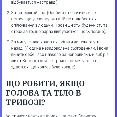
відбувається насправді);
За теперішній час. (Особистість бачить лише
негаразди у своєму житті. Їй не подобається
спілкування з людьми, її зовнішність, буденність та
страх за те, що зараз відбувається щось погане);
За минуле, яке хочеться змінити чи повернути
назад. (Людина незадоволена сьогоденням, і вона
винить себе і все навколо за неправильний вибір в
житті. Кожного дня це прояснюється у голові і
здається, що колись було краще)
ЩО РОБИТИ, ЯКЩО
ГОЛОВА ТА ТІЛО В
ТРИВОЗІ?
Усі тривоги йдуть від думок, і це факт. Спочатку –