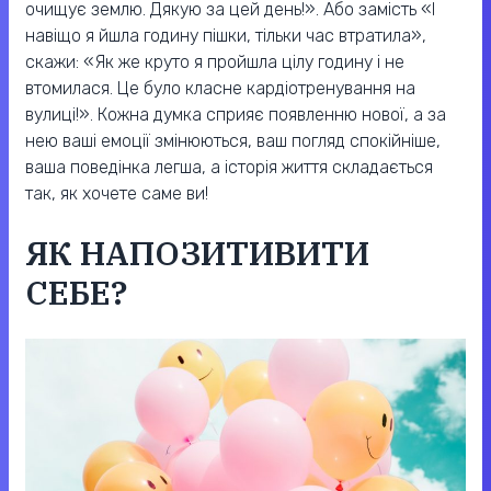
очищує землю. Дякую за цей день!». Або замість «І
навіщо я йшла годину пішки, тільки час втратила»,
скажи: «Як же круто я пройшла цілу годину і не
втомилася. Це було класне кардіотренування на
вулиці!». Кожна думка сприяє появленню нової, а за
нею ваші емоції змінюються, ваш погляд спокійніше,
ваша поведінка легша, а історія життя складається
так, як хочете саме ви!
ЯК НАПОЗИТИВИТИ
СЕБЕ?