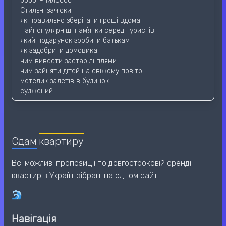
робот-пилосос
Стильні зачіски
як правильно зберігати гроші вдома
Найпопулярніші памʼятки серед туристів
який подарунок зробити батькам
як задобрити домовика
чим вивести застарілі плями
чим зайняти дітей на свіжому повітрі
метелик залетів в будинок
суджений
Сдам
квартиру
Всі можливі пропозиціі по довгостроковій оренді
квартир в Україні зібрані на одном сайті.
Навігація