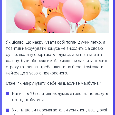
Як цікаво, що накручувати собі погані думки легко, а
позитив накручувати чомусь не виходить. За своєю
суттю, людину оберігають її думки, аби не впасти в
халепу, бути обережним. Але якщо ви захлинаєтесь в
страху та тривозі, треба пливти на берег і очікувати
найкраще з усього прекрасного.
Отже, як накручувати себе на щасливе майбутнє?
Напишіть 10 позитивних думок з голови, що можуть
сьогодні збутися.
Уявіть, що ви перемагаєте, ви усміхнені, ваші друзі