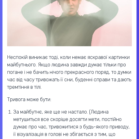
Неспокій виникає тоді, коли немає яскравої картинки
майбутнього. Якщо людина завжди думає тільки про
погане і не бачить нічого прекрасного поряд, то думки
час від часу тривожать її сни, буденні справи та дають
тремтіння в тілі.
Тривога може бути:
За майбутнє, яке ще не настало. (Людина
метушиться все скоріше досягти мети, постійно
думає про час, тривожитися з будь-якого приводу,
її візуалізація в голові не збігається з тим, що