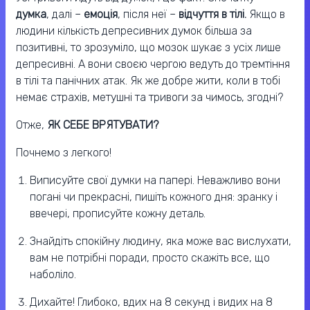
думка
, далі –
емоція
, після неї –
відчуття в тілі.
Якщо в
людини кількість депресивних думок більша за
позитивні, то зрозуміло, що мозок шукає з усіх лише
депресивні. А вони своєю чергою ведуть до тремтіння
в тілі та панічних атак. Як же добре жити, коли в тобі
немає страхів, метушні та тривоги за чимось, згодні?
Отже,
ЯК СЕБЕ ВРЯТУВАТИ?
Почнемо з легкого!
Виписуйте свої думки на папері. Неважливо вони
погані чи прекрасні, пишіть кожного дня: зранку і
ввечері, прописуйте кожну деталь.
Знайдіть спокійну людину, яка може вас вислухати,
вам не потрібні поради, просто скажіть все, що
наболіло.
Дихайте! Глибоко, вдих на 8 секунд і видих на 8