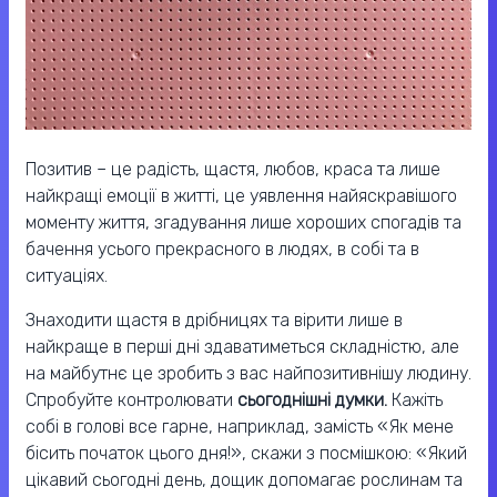
Позитив – це радість, щастя, любов, краса та лише
найкращі емоції в житті, це уявлення найяскравішого
моменту життя, згадування лише хороших спогадів та
бачення усього прекрасного в людях, в собі та в
ситуаціях.
Знаходити щастя в дрібницях та вірити лише в
найкраще в перші дні здаватиметься складністю, але
на майбутнє це зробить з вас найпозитивнішу людину.
Спробуйте контролювати
сьогоднішні думки.
Кажіть
собі в голові все гарне, наприклад, замість «Як мене
бісить початок цього дня!», скажи з посмішкою: «Який
цікавий сьогодні день, дощик допомагає рослинам та