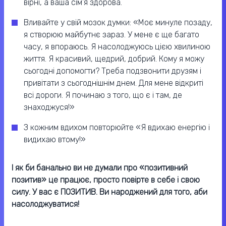
вірні, а ваша сім’я здорова.
Вливайте у свій мозок думки: «Моє минуле позаду,
я створюю майбутнє зараз. У мене є ще багато
часу, я впораюсь. Я насолоджуюсь цією хвилиною
життя. Я красивий, щедрий, добрий. Кому я можу
сьогодні допомогти? Треба подзвонити друзям і
привітати з сьогоднішнім днем. Для мене відкриті
всі дороги. Я починаю з того, що є і там, де
знаходжуся!»
З кожним вдихом повторюйте «Я вдихаю енергію і
видихаю втому!»
І як би банально ви не думали про «позитивний
позитив» це працює, просто повірте в себе і свою
силу. У вас є ПОЗИТИВ. Ви народжений для того, аби
насолоджуватися!