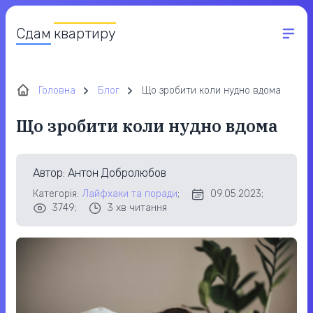
Сдам
квартиру
Головна
Блог
Що зробити коли нудно вдома
Що зробити коли нудно вдома
Автор
: Антон Добролюбов
Категорія:
Лайфхаки та поради
;
09.05.2023;
3749;
3
хв читання