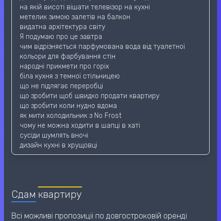
на якій висоті вішати телевізор на кухні
метелик зимою залетів на балкон
видатна архітектура світу
Я подумаю про це завтра
чим відрізняється парфумована вода від туалетної
кольори для фарбування стін
народні прикмети про горіх
біла кухня з темної стільницею
що не підлягає переробці
що зробити щоб швидко продати квартиру
що зробити коли нудно вдома
як мити холодильник з No Frost
чому не можна ходити в шапці в хаті
сусіди шумлять вночі
дизайн кухні в хрущовці
Сдам
квартиру
Всі можливі пропозиціі по довгостроковій оренді