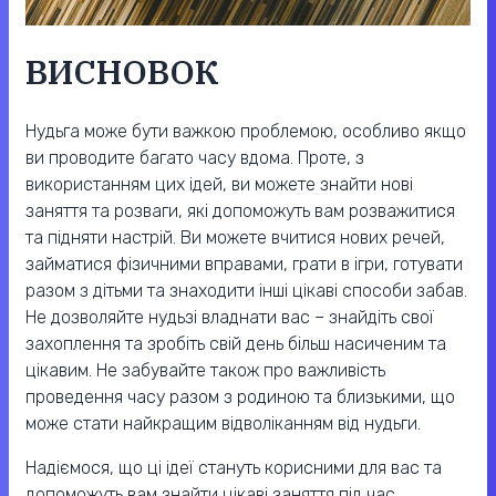
ВИСНОВОК
Нудьга може бути важкою проблемою, особливо якщо
ви проводите багато часу вдома. Проте, з
використанням цих ідей, ви можете знайти нові
заняття та розваги, які допоможуть вам розважитися
та підняти настрій. Ви можете вчитися нових речей,
займатися фізичними вправами, грати в ігри, готувати
разом з дітьми та знаходити інші цікаві способи забав.
Не дозволяйте нудьзі владнати вас – знайдіть свої
захоплення та зробіть свій день більш насиченим та
цікавим. Не забувайте також про важливість
проведення часу разом з родиною та близькими, що
може стати найкращим відволіканням від нудьги.
Надіємося, що ці ідеї стануть корисними для вас та
допоможуть вам знайти цікаві заняття під час