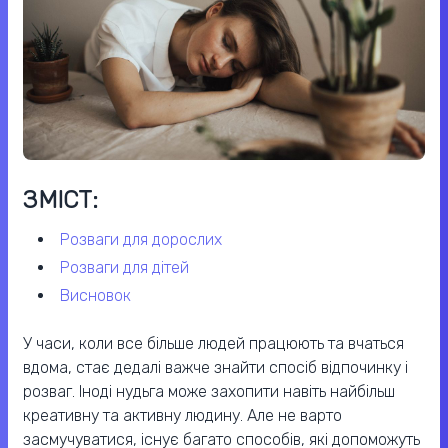
ЗМІСТ:
розваги для дорослих
розваги для дітей
висновок
У часи, коли все більше людей працюють та вчаться
вдома, стає дедалі важче знайти спосіб відпочинку і
розваг. Іноді нудьга може захопити навіть найбільш
креативну та активну людину. Але не варто
засмучуватися, існує багато способів, які допоможуть