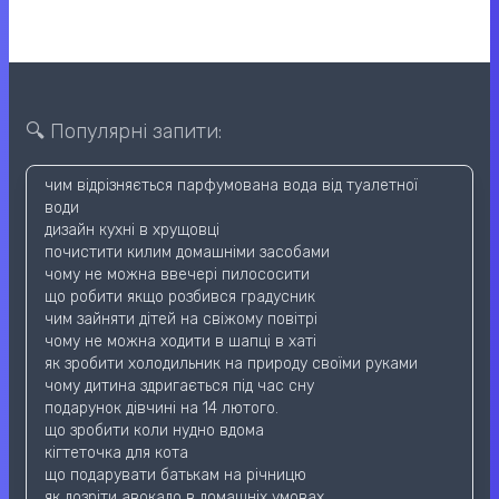
🔍 Популярні запити:
чим відрізняється парфумована вода від туалетної
води
дизайн кухні в хрущовці
почистити килим домашніми засобами
чому не можна ввечері пилососити
що робити якщо розбився градусник
чим зайняти дітей на свіжому повітрі
чому не можна ходити в шапці в хаті
як зробити холодильник на природу своїми руками
чому дитина здригається під час сну
подарунок дівчині на 14 лютого.
що зробити коли нудно вдома
кігтеточка для кота
що подарувати батькам на річницю
як дозріти авокадо в домашніх умовах