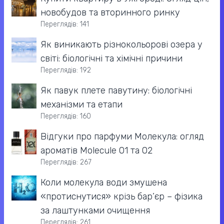
новобудов та вторинного ринку
Переглядів: 141
Як виникають різнокольорові озера у
світі: біологічні та хімічні причини
Переглядів: 192
Як павук плете павутину: біологічні
механізми та етапи
Переглядів: 160
Відгуки про парфуми Молекула: огляд
ароматів Molecule 01 та 02
Переглядів: 267
Коли молекула води змушена
«протиснутися» крізь бар’єр – фізика
за лаштунками очищення
Переглядів: 261