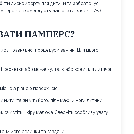
обігти дискомфорту для дитини та забезпечує
 памперсів рекомендують змінювати їх кожні 2-3
ВАТИ ПАМПЕРС?
тись правильної процедури заміни. Для цього
гі серветки або мочалку, талк або крем для дитячої
 місце з рівною поверхнею.
інити, та зніміть його, піднімаючи ноги дитини.
 очистіть шкіру малюка. Зверніть особливу увагу
яючи його резинки та гладячи.