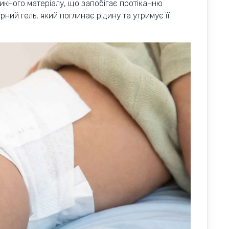
кного матеріалу, що запобігає протіканню
рний гель, який поглинає рідину та утримує її