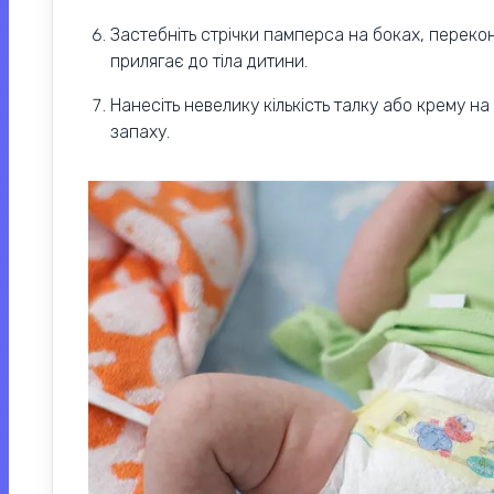
Застебніть стрічки памперса на боках, перекон
прилягає до тіла дитини.
Нанесіть невелику кількість талку або крему н
запаху.