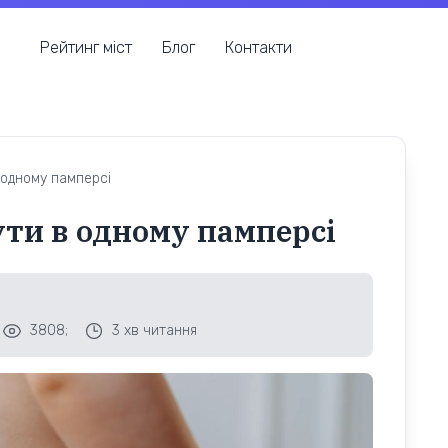
Рейтинг міст
Блог
Контакти
 одному памперсі
ути в одному памперсі
3808;
3
хв читання