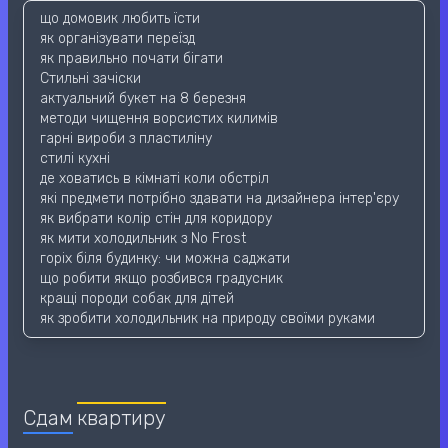
що домовик любить їсти
як організувати переїзд
як правильно почати бігати
Стильні зачіски
актуальний букет на 8 березня
методи чищення ворсистих килимів
гарні вироби з пластиліну
стилі кухні
де ховатись в кімнаті коли обстріл
які предмети потрібно здавати на дизайнера інтер'єру
як вибрати колір стін для коридору
як мити холодильник з No Frost
горіх біля будинку: чи можна саджати
що робити якщо розбився градусник
кращі породи собак для дітей
як зробити холодильник на природу своїми руками
Сдам
квартиру