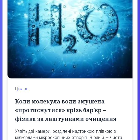
Цікаве
Коли молекула води змушена
«протиснутися» крізь бар’єр –
фізика за лаштунками очищення
Уявіть дві камери, розділені надтонкою плівкою з
мільярдами мікроскопічних отворів. В одній — чиста