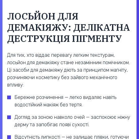
ЛОСЬЙОН ДЛЯ
ДЕМАКІЯЖУ: ДЕЛІКАТНА
ДЕСТРУКЦІЯ ПІГМЕНТУ
Для тих, хто віддає перевагу легким текстурам,
лосьйон для демакіяжу стане незамінним помічником.
Ці засоби для демакіяжу діють за принципом магніту,
розчиняючи косметику без зайвого механічного
впливу:
Бережне розчинення — легко видаляє навіть
водостійкий макіяж без тертя.
Догляд за зоною навколо очей — заспокоює ніжну
дерму та запобігає появі сухості.
Відсутність липкості — не залишає плівки, готуючи