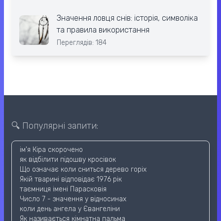
Значення ловця снів: історія, символіка
та правила використання
Переглядів: 184
🔍 Популярні запити:
ім'я Кіра скорочено
як відбілити підошву кросівок
Що означає коли сниться дерево горіх
Якій тварині відповідає 1976 рік
таємниця імені Парасковія
Число 7 - значення у відносинах
коли день ангела у Євангеліни
Як називається кімнатна пальма