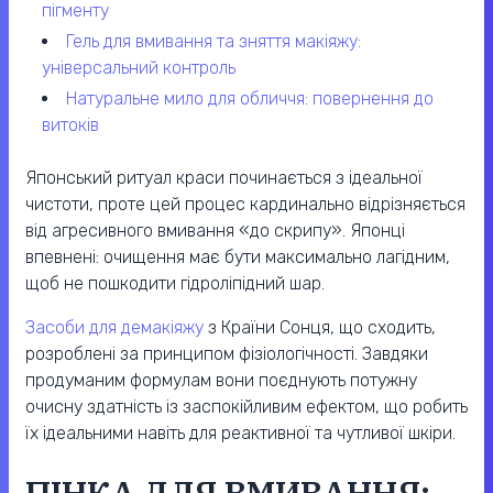
пігменту
гель для вмивання та зняття макіяжу:
універсальний контроль
натуральне мило для обличчя: повернення до
витоків
Японський ритуал краси починається з ідеальної
чистоти, проте цей процес кардинально відрізняється
від агресивного вмивання «до скрипу». Японці
впевнені: очищення має бути максимально лагідним,
щоб не пошкодити гідроліпідний шар.
Засоби для демакіяжу
з Країни Сонця, що сходить,
розроблені за принципом фізіологічності. Завдяки
продуманим формулам вони поєднують потужну
очисну здатність із заспокійливим ефектом, що робить
їх ідеальними навіть для реактивної та чутливої шкіри.
ПІНКА ДЛЯ ВМИВАННЯ: