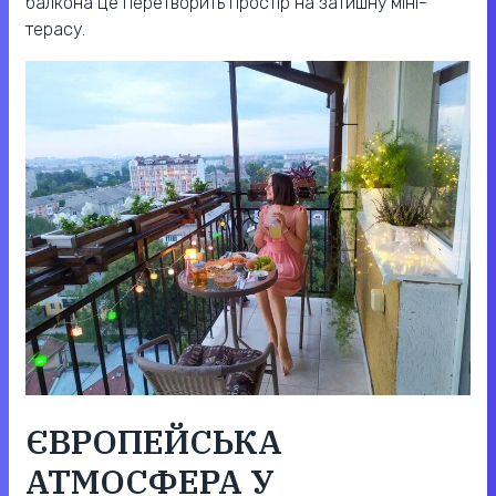
балкона це перетворить простір на затишну міні-
терасу.
ЄВРОПЕЙСЬКА
АТМОСФЕРА У