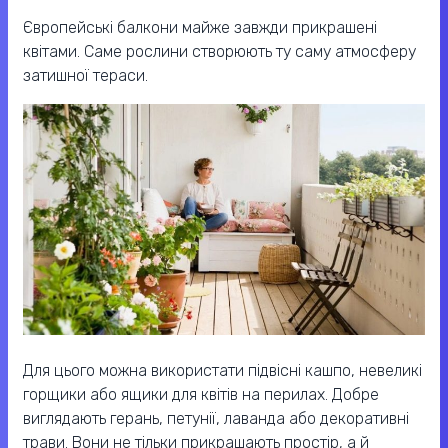
Європейські балкони майже завжди прикрашені
квітами. Саме рослини створюють ту саму атмосферу
затишної тераси.
Для цього можна використати підвісні кашпо, невеликі
горщики або ящики для квітів на перилах. Добре
виглядають герань, петунії, лаванда або декоративні
трави. Вони не тільки прикрашають простір, а й