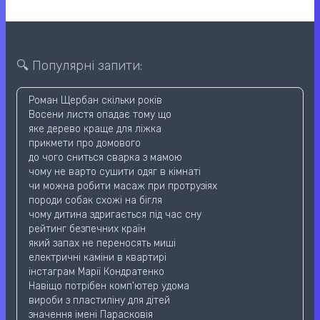
🔍 Популярні запити:
Роман Щербан скільки років
Восени листя опадає тому що
яке дерево краще для ліжка
прикмети про домового
до чого сниться сварка з мамою
чому не варто сушити одяг в кімнаті
чи можна робити масаж при протрузіях
породи собак схожі на бігля
чому дитина здригається під час сну
рейтинг безпечних країн
який запах не переносять миші
електричні каміни в квартирі
інстаграм Марії Кондратенко
Навіщо потрібен комп'ютер удома
вироби з пластиліну для дітей
значення імені Парасковія