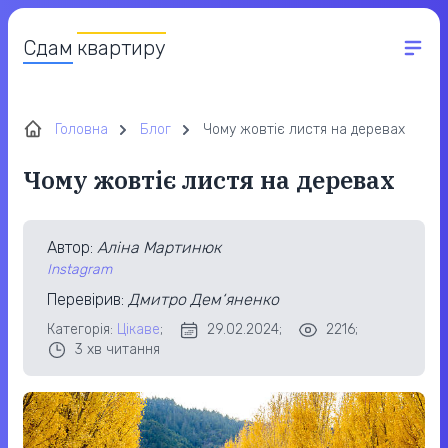
Сдам
квартиру
Головна
Блог
Чому жовтіє листя на деревах
Чому жовтіє листя на деревах
Автор
:
Аліна Мартинюк
Instagram
Перевірив
:
Дмитро Дем‘яненко
Категорія:
Цікаве
;
29.02.2024;
2216;
3
хв читання