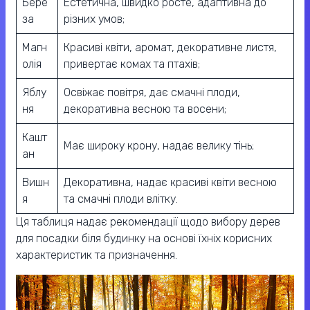
Бере
Естетична, швидко росте, адаптивна до
за
різних умов;
Магн
Красиві квіти, аромат, декоративне листя,
олія
привертає комах та птахів;
Яблу
Освіжає повітря, дає смачні плоди,
ня
декоративна весною та восени;
Кашт
Має широку крону, надає велику тінь;
ан
Вишн
Декоративна, надає красиві квіти весною
я
та смачні плоди влітку.
Ця таблиця надає рекомендації щодо вибору дерев
для посадки біля будинку на основі їхніх корисних
характеристик та призначення.