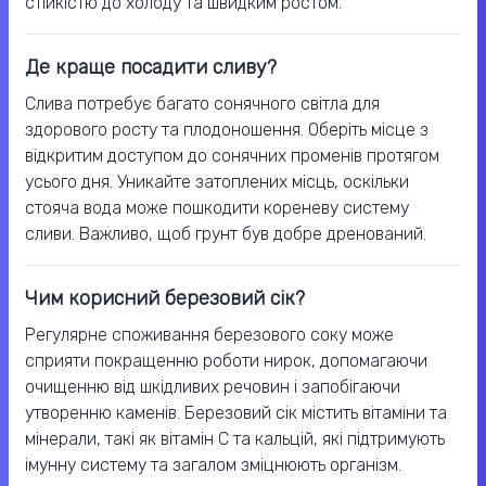
стійкістю до холоду та швидким ростом.
Де краще посадити сливу?
Слива потребує багато сонячного світла для
здорового росту та плодоношення. Оберіть місце з
відкритим доступом до сонячних променів протягом
усього дня. Уникайте затоплених місць, оскільки
стояча вода може пошкодити кореневу систему
сливи. Важливо, щоб грунт був добре дренований.
Чим корисний березовий сік?
Регулярне споживання березового соку може
сприяти покращенню роботи нирок, допомагаючи
очищенню від шкідливих речовин і запобігаючи
утворенню каменів. Березовий сік містить вітаміни та
мінерали, такі як вітамін С та кальцій, які підтримують
імунну систему та загалом зміцнюють організм.