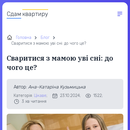
Сдам
квартиру
Головна
Блог
Сваритися з мамою уві сні: до чого це?
Сваритися з мамою уві сні: до
чого це?
Автор
:
Ана-Катаріна Кузьмицька
Категорія:
Цікаве
;
23.10.2024;
1522;
3
хв читання