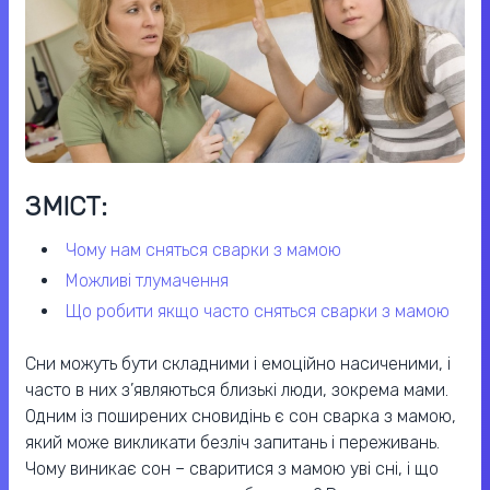
ЗМІСТ:
чому нам сняться сварки з мамою
можливі тлумачення
що робити якщо часто сняться сварки з мамою
​​Сни можуть бути складними і емоційно насиченими, і
часто в них з’являються близькі люди, зокрема мами.
Одним із поширених сновидінь є сон сварка з мамою,
який може викликати безліч запитань і переживань.
Чому виникає сон – сваритися з мамою уві сні, і що