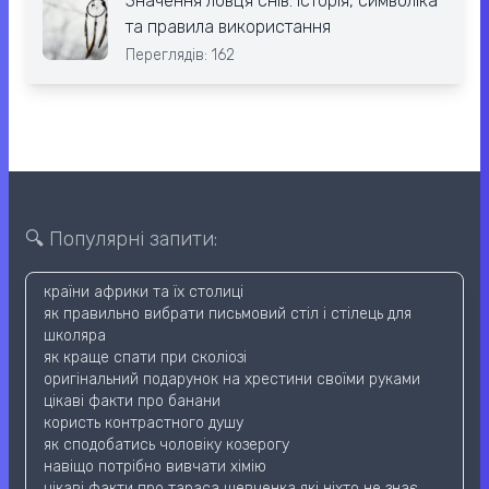
Значення ловця снів: історія, символіка
та правила використання
Переглядів: 162
🔍 Популярні запити:
країни африки та їх столиці
як правильно вибрати письмовий стіл і стілець для
школяра
як краще спати при сколіозі
оригінальний подарунок на хрестини своїми руками
цікаві факти про банани
користь контрастного душу
як сподобатись чоловіку козерогу
навіщо потрібно вивчати хімію
цікаві факти про тараса шевченка які ніхто не знає