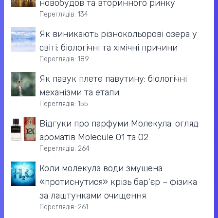
новобудов та вторинного ринку
Переглядів: 134
Як виникають різнокольорові озера у
світі: біологічні та хімічні причини
Переглядів: 189
Як павук плете павутину: біологічні
механізми та етапи
Переглядів: 155
Відгуки про парфуми Молекула: огляд
ароматів Molecule 01 та 02
Переглядів: 264
Коли молекула води змушена
«протиснутися» крізь бар’єр – фізика
за лаштунками очищення
Переглядів: 261