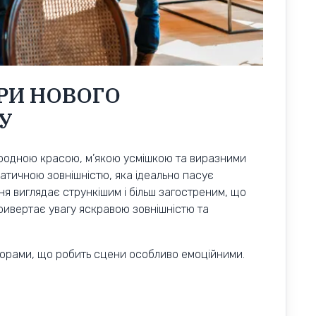
РИ НОВОГО
У
риродною красою, м’якою усмішкою та виразними
атичною зовнішністю, яка ідеально пасує
я виглядає стрункішим і більш загостреним, що
ривертає увагу яскравою зовнішністю та
кторами, що робить сцени особливо емоційними.