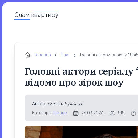
Сдам
квартиру
Головна
Блог
Головні актори серіалу “Дрі
Головні актори серіалу
відомо про зірок шоу
Автор
:
Єсенія Буксіна
Категорія:
Цікаве
;
26.03.2026;
515;