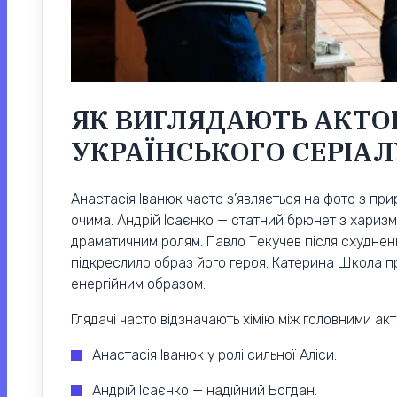
ЯК ВИГЛЯДАЮТЬ АКТО
УКРАЇНСЬКОГО СЕРІАЛ
Анастасія Іванюк часто з’являється на фото з п
очима. Андрій Ісаєнко — статний брюнет з харизм
драматичним ролям. Павло Текучев після схудненн
підкреслило образ його героя. Катерина Школа п
енергійним образом.
Глядачі часто відзначають хімію між головними а
Анастасія Іванюк у ролі сильної Аліси.
Андрій Ісаєнко — надійний Богдан.