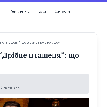
Рейтинг міст
Блог
Контакти
бне пташеня”: що відомо про зірок шоу
 “Дрібне пташеня”: що
3
хв читання