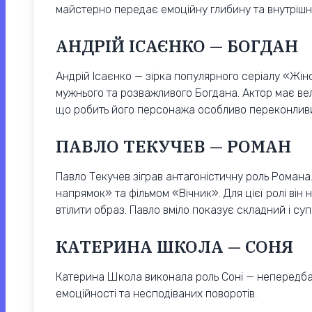
майстерно передає емоційну глибину та внутрішню
АНДРІЙ ІСАЄНКО — БОГДАН
Андрій Ісаєнко — зірка популярного серіалу «Жіно
мужнього та розважливого Богдана. Актор має ве
що робить його персонажа особливо переконлив
ПАВЛО ТЕКУЧЕВ — РОМАН
Павло Текучев зіграв антагоністичну роль Романа
напрямок» та фільмом «Вічник». Для цієї ролі він 
втілити образ. Павло вміло показує складний і су
КАТЕРИНА ШКОЛА — СОНЯ
Катерина Школа виконала роль Соні — непередбач
емоційності та несподіваних поворотів.