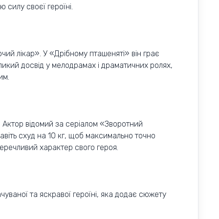
 силу своєї героїні.
чий лікар». У «Дрібному пташеняті» він грає
ликий досвід у мелодрамах і драматичних ролях,
им.
. Актор відомий за серіалом «Зворотний
навіть схуд на 10 кг, щоб максимально точно
перечливий характер свого героя.
уваної та яскравої героїні, яка додає сюжету