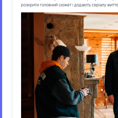
розкрити головний сюжет і додають серіалу життє