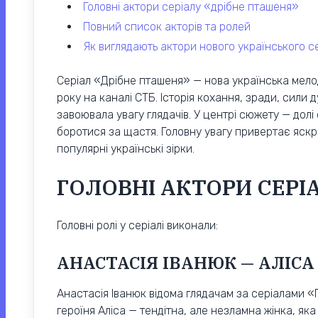
головні актори серіалу «дрібне пташеня»
повний список акторів та ролей
як виглядають актори нового українського с
Серіал «Дрібне пташеня» — нова українська мелод
року на каналі СТБ. Історія кохання, зради, сили
завоювала увагу глядачів. У центрі сюжету — долі
боротися за щастя. Головну увагу привертає яскр
популярні українські зірки.
ГОЛОВНІ АКТОРИ СЕРІ
Головні ролі у серіалі виконали:
АНАСТАСІЯ ІВАНЮК — АЛІСА
Анастасія Іванюк відома глядачам за серіалами «П
героїня Аліса — тендітна, але незламна жінка, як