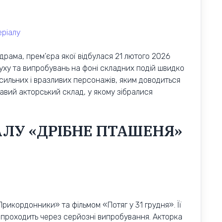
еріалу
рама, прем’єра якої відбулася 21 лютого 2026
 духу та випробувань на фоні складних подій швидко
 сильних і вразливих персонажів, яким доводиться
авий акторський склад, у якому зібралися
АЛУ «ДРІБНЕ ПТАШЕНЯ»
рикордонники» та фільмом «Потяг у 31 грудня». Її
а проходить через серйозні випробування. Акторка