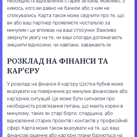
необхідність відновлення старих зв’язків, можливо, з
кимось, кого ви давно не бачили або з ким не
спілкувались. Карта також може свідчити про те, що
ви або ваш партнер проявляєте ностальгію за
минулим і це впливає на ваші стосунки. Важливо
звернути увагу на те, чи ваші спогади допомагають
зміцнити відносини, чи навпаки, заважають їм.
РОЗКЛАД НА ФІНАНСИ ТА
КАР’ЄРУ
У розкладі на фінанси й кар’єру Шістка Кубків може
вказувати на повернення до минулих фінансових або
кар’єрних ситуацій. Це може бути сигналом про
необхідність розв’язання питань, що мають корені в
минулому, таких як старі борги, спадщина, або
відновлення старих проєктів і контактів у професійній
сфері. Карта може також вказувати на те, що ваші
фінансові рішення або кар’єрні плани базуються на