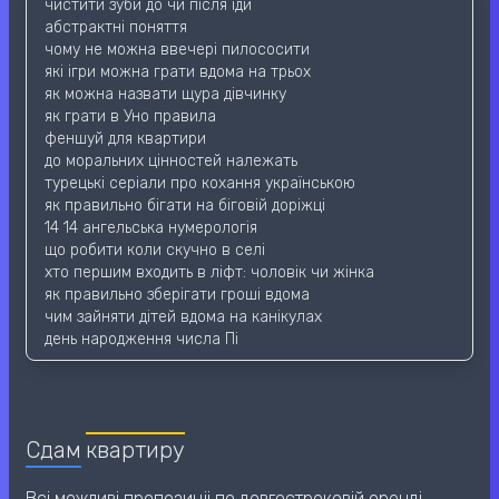
чистити зуби до чи після їди
абстрактні поняття
чому не можна ввечері пилососити
які ігри можна грати вдома на трьох
як можна назвати щура дівчинку
як грати в Уно правила
феншуй для квартири
до моральних цінностей належать
турецькі серіали про кохання українською
як правильно бігати на біговій доріжці
14 14 ангельська нумерологія
що робити коли скучно в селі
хто першим входить в ліфт: чоловік чи жінка
як правильно зберігати гроші вдома
чим зайняти дітей вдома на канікулах
день народження числа Пі
Сдам
квартиру
Всі можливі пропозиціі по довгостроковій оренді