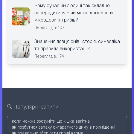
Чому сучасній людині так складно
зосередитися – чи може допомогти
мікродозинг грибів?
Переглядів: 107
Значення ловця снів: історія, символіка
та правила використання
Переглядів: 174
🔍 Популярні запити:
коли можна зрозуміти що кішка вагітна
як позбутися запаху сигаретного диму в приміщенні
як правильно зберігати гроші вдома