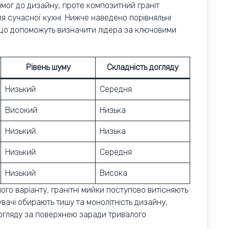
имог до дизайну, проте композитний граніт
 сучасної кухні. Нижче наведено порівняльні
 що допоможуть визначити лідера за ключовими
Рівень шуму
Складність догляду
Низький
Середня
Високий
Низька
Низький
Низька
Низький
Середня
Низький
Висока
го варіанту, гранітні мийки поступово витісняють
увачі обирають тишу та монолітність дизайну,
догляду за поверхнею заради тривалого