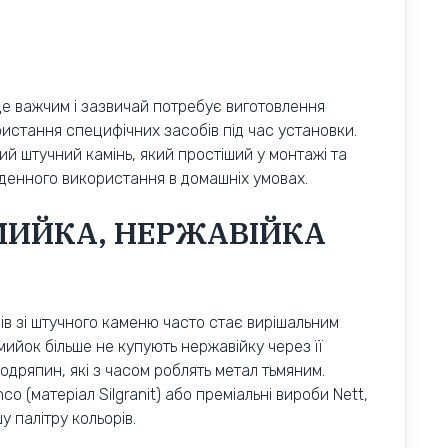
ще важчим і зазвичай потребує виготовлення
истання специфічних засобів під час установки.
ний штучний камінь, який простіший у монтажі та
денного використання в домашніх умовах.
МИЙКА, НЕРЖАВІЙКА
ів зі штучного каменю часто стає вирішальним
 мийок більше не купують нержавійку через її
подряпин, які з часом роблять метал тьмяним.
nco (матеріал Silgranit) або преміальні вироби Nett,
 палітру кольорів.