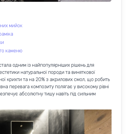
тних мийок
раміка
ки
ого каменю
 стала одним із найпопулярніших рішень для
естетики натуральної породи та виняткової
ної крихти та на 20% з акрилових смол, що робить
вна перевага композиту полягає у високому рівні
абезпечує абсолютну тишу навіть під сильним