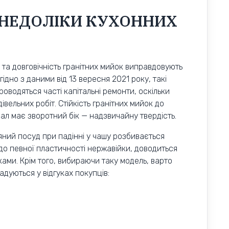
 НЕДОЛІКИ КУХОННИХ
 та довговічність гранітних мийок виправдовують
ідно з даними від 13 вересня 2021 року, такі
оводяться часті капітальні ремонти, оскільки
івельних робіт. Стійкість гранітних мийок до
іал має зворотний бік — надзвичайну твердість.
ний посуд при падінні у чашу розбивається
 до певної пластичності нержавійки, доводиться
ами. Крім того, вибираючи таку модель, варто
гадуються у відгуках покупців: