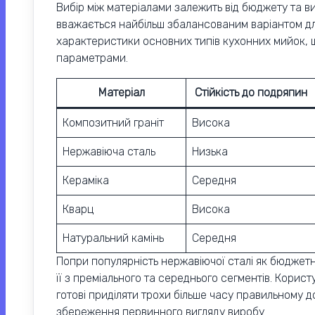
Вибір між матеріалами залежить від бюджету та в
вважається найбільш збалансованим варіантом для
характеристики основних типів кухонних мийок,
параметрами.
Матеріал
Стійкість до подряпин
Композитний граніт
Висока
Нержавіюча сталь
Низька
Кераміка
Середня
Кварц
Висока
Натуральний камінь
Середня
Попри популярність нержавіючої сталі як бюджетно
її з преміального та середнього сегментів. Корист
готові приділяти трохи більше часу правильному 
збереження первинного вигляду виробу.