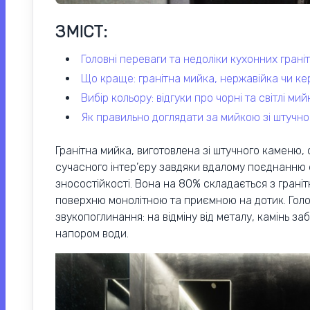
ЗМІСТ:
головні переваги та недоліки кухонних грані
що краще: гранітна мийка, нержавійка чи ке
вибір кольору: відгуки про чорні та світлі мий
як правильно доглядати за мийкою зі штучн
Гранітна мийка, виготовлена зі штучного каменю,
сучасного інтер’єру завдяки вдалому поєднанню 
зносостійкості. Вона на 80% складається з граніт
поверхню монолітною та приємною на дотик. Голо
звукопоглинання: на відміну від металу, камінь з
напором води.