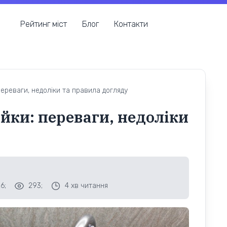
Рейтинг міст
Блог
Контакти
 переваги, недоліки та правила догляду
ийки: переваги, недоліки
6;
293;
4
хв читання