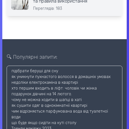
та правила використання
Переглядів: 183
🔍 Популярні запити:
підібрати беруші для сну
як уникнути пухнастого волосся в домашніх умовах
недоліки електрокаміна в квартирі
хто першим входить в ліфт: чоловік чи жінка
подарунок дівчині на 14 лютого.
чому не можна ходити в шапці в хаті
як сушити одяг в однокімнатнії квартирі
чим відрізняється парфумована вода від туалетної
води
що буде якщо сидіти на куті столу
Тренди макіяжу 2023