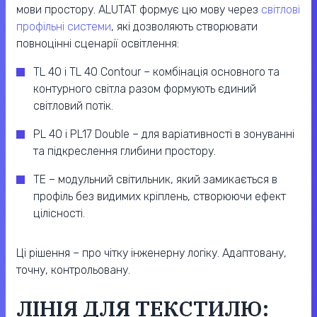
мови простору. ALUTAT формує цю мову через
світлові
профільні системи
, які дозволяють створювати
повноцінні сценарії освітлення:
TL 40 і TL 40 Contour – комбінація основного та
контурного світла разом формують єдиний
світловий потік.
PL 40 і PL17 Double – для варіативності в зонуванні
та підкреслення глибини простору.
TE – модульний світильник, який замикається в
профіль без видимих кріплень, створюючи ефект
цілісності.
Ці рішення – про чітку інженерну логіку. Адаптовану,
точну, контрольовану.
ЛІНІЯ ДЛЯ ТЕКСТИЛЮ: