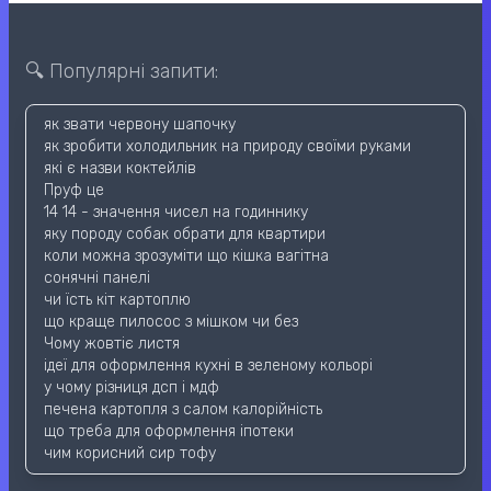
🔍 Популярні запити:
як звати червону шапочку
як зробити холодильник на природу своїми руками
які є назви коктейлів
Пруф це
14 14 - значення чисел на годиннику
яку породу собак обрати для квартири
коли можна зрозуміти що кішка вагітна
сонячні панелі
чи їсть кіт картоплю
що краще пилосос з мішком чи без
Чому жовтіє листя
ідеї для оформлення кухні в зеленому кольорі
у чому різниця дсп і мдф
печена картопля з салом калорійність
що треба для оформлення іпотеки
чим корисний сир тофу