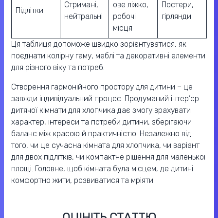
Стримані,
ове ліжко,
Постери,
Підлітки
нейтральні
робочі
гірлянди
місця
Ця таблиця допоможе швидко зорієнтуватися, як
поєднати колірну гаму, меблі та декоративні елементи
для різного віку та потреб.
Створення гармонійного простору для дитини – це
завжди індивідуальний процес. Продуманий інтер’єр
дитячої кімнати для хлопчика дає змогу врахувати
характер, інтереси та потреби дитини, зберігаючи
баланс між красою й практичністю. Незалежно від
того, чи це сучасна кімната для хлопчика, чи варіант
для двох підлітків, чи компактне рішення для маленької
площі. Головне, щоб кімната була місцем, де дитині
комфортно жити, розвиватися та мріяти.
ОЦІНІТЬ СТАТТЮ