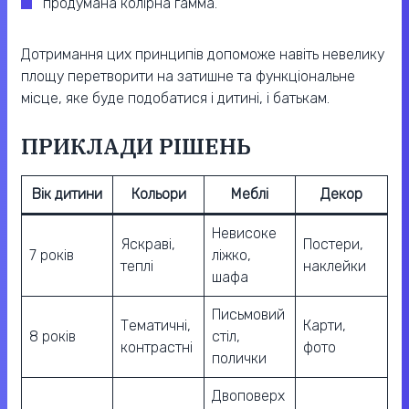
продумана колірна гамма.
Дотримання цих принципів допоможе навіть невелику
площу перетворити на затишне та функціональне
місце, яке буде подобатися і дитині, і батькам.
ПРИКЛАДИ РІШЕНЬ
Вік дитини
Кольори
Меблі
Декор
Невисоке
Яскраві,
Постери,
7 років
ліжко,
теплі
наклейки
шафа
Письмовий
Тематичні,
Карти,
8 років
стіл,
контрастні
фото
полички
Двоповерх