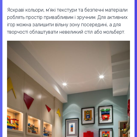
Яскраві кольори, м’які текстури та безпечні матеріали
роблять простір привабливим і зручним. Для активних
ігор можна залишити вільну зону посередині, а для
творчості облаштувати невеликий стіл або мольберт.