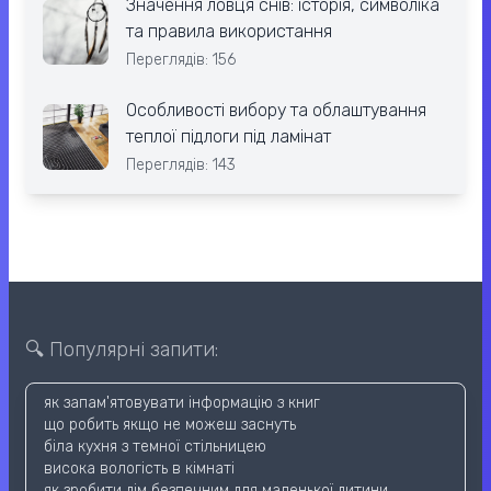
Значення ловця снів: історія, символіка
та правила використання
Переглядів: 156
Особливості вибору та облаштування
теплої підлоги під ламінат
Переглядів: 143
🔍 Популярні запити:
як запам'ятовувати інформацію з книг
що робить якщо не можеш заснуть
біла кухня з темної стільницею
висока вологість в кімнаті
як зробити дім безпечним для маленької дитини