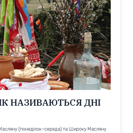
ЯК НАЗИВАЮТЬСЯ ДНІ
у Масляну (понеділок–середа) та Широку Масляну