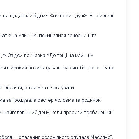
ць і віддавали бідним «на помин душ». В цей день
чат «на млинці», починалися вечорниці та
і». Звідси приказка «До тещі на млинці».
я широкий розмах гулянь: кулачні бої, катання на
 до зятя, а той мав її частувати.
ка запрошувала сестер чоловіка та родичок.
. Найголовніший день, коли просили пробачення і
обряд — спалення солом’яного опудала Масляної,