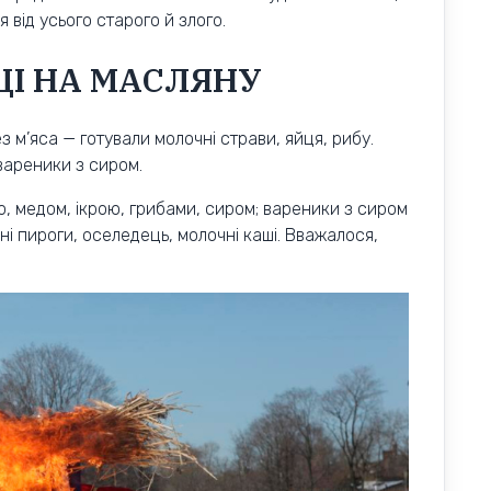
від усього старого й злого.
ЦІ НА МАСЛЯНУ
 м’яса — готували молочні страви, яйця, рибу.
вареники з сиром.
, медом, ікрою, грибами, сиром; вареники з сиром
і пироги, оселедець, молочні каші. Вважалося,