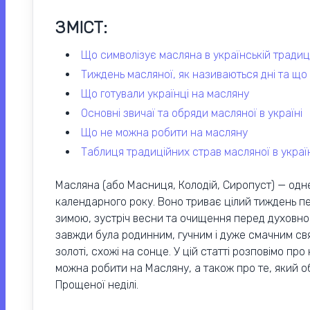
ЗМІСТ:
що символізує масляна в українській традиці
тиждень масляної, як називаються дні та що
що готували українці на масляну
основні звичаї та обряди масляної в україні
що не можна робити на масляну
таблиця традиційних страв масляної в украї
Масляна (або Масниця, Колодій, Сиропуст) — одне
календарного року. Воно триває цілий тиждень п
зимою, зустріч весни та очищення перед духовно
завжди була родинним, гучним і дуже смачним свя
золоті, схожі на сонце. У цій статті розповімо про
можна робити на Масляну, а також про те, який 
Прощеної неділі.