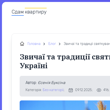
Сдам
квартиру
Головна
Блог
Звичаї та традиції святкуван
Звичаї та традиції свя
Україні
Автор
:
Єсенія Буксіна
Категорія:
Без категорії
;
09.12.2025;
416;