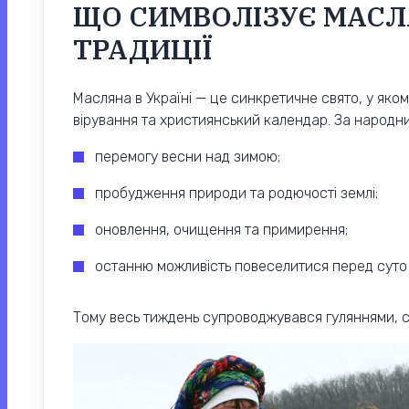
ЩО СИМВОЛІЗУЄ МАСЛ
ТРАДИЦІЇ
Масляна в Україні — це синкретичне свято, у яко
вірування та християнський календар. За народн
перемогу весни над зимою;
пробудження природи та родючості землі;
оновлення, очищення та примирення;
останню можливість повеселитися перед суто
Тому весь тиждень супроводжувався гуляннями, с