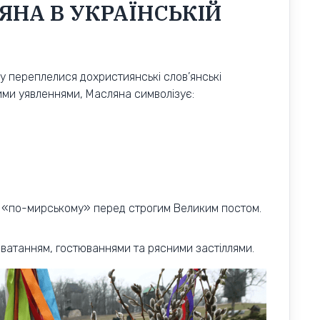
ЯНА В УКРАЇНСЬКІЙ
му переплелися дохристиянські слов’янські
ими уявленнями, Масляна символізує:
 «по-мирському» перед строгим Великим постом.
ватанням, гостюваннями та рясними застіллями.