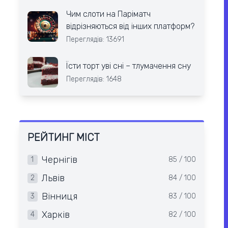
Чим слоти на Паріматч
відрізняються від інших платформ?
Переглядів: 13691
Їсти торт уві сні – тлумачення сну
Переглядів: 1648
РЕЙТИНГ МІСТ
Чернігів
1
85 / 100
Львів
2
84 / 100
Вінниця
3
83 / 100
Харків
4
82 / 100