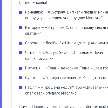
(четвер–неділя).
Понеділок — «Зустріч». Випікали перший млине
споруджували солом’яне опудало Масляної.
Вівторок — «Заграви». Хлопці запрошували дів
сватання.
Середа — «Ласій». Зяті йшли до тещі «на млинц
Четвер — «Розгуляй» або «Перелом». Починавс
санях, гойдалки.
П’ятниця — «Тещині вечорки». Теща йшла в гості
Субота — «Посиденьки зовиці». Молода невіст
Неділя — «Прощена неділя» або «Цілувальник»
спалювали опудало Масляної.
Саме в Прощену неділю відбувався найвідоміший 