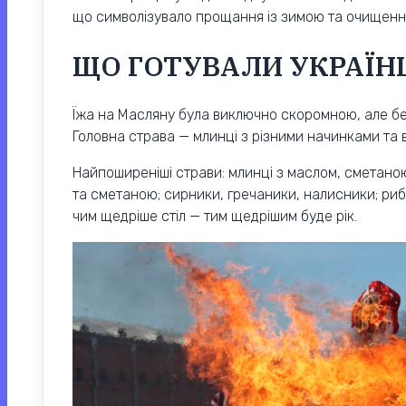
що символізувало прощання із зимою та очищення 
ЩО ГОТУВАЛИ УКРАЇН
Їжа на Масляну була виключно скоромною, але без
Головна страва — млинці з різними начинками та 
Найпоширеніші страви: млинці з маслом, сметаною
та сметаною; сирники, гречаники, налисники; рибн
чим щедріше стіл — тим щедрішим буде рік.