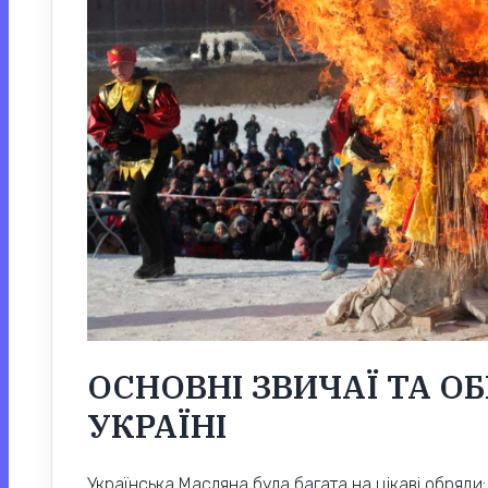
ОСНОВНІ ЗВИЧАЇ ТА О
УКРАЇНІ
Українська Масляна була багата на цікаві обряди: