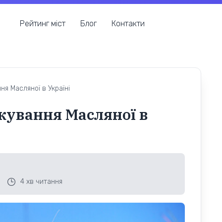
Рейтинг міст
Блог
Контакти
ня Масляної в Україні
ткування Масляної в
4
хв читання