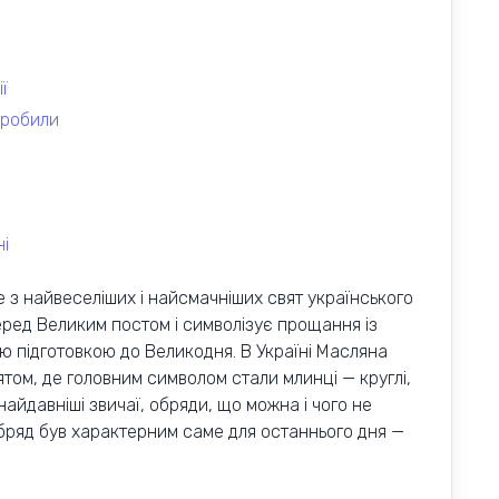
ї
 робили
ні
 з найвеселіших і найсмачніших свят українського
еред Великим постом і символізує прощання із
ю підготовкою до Великодня. В Україні Масляна
том, де головним символом стали млинці — круглі,
 найдавніші звичаї, обряди, що можна і чого не
обряд був характерним саме для останнього дня —