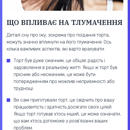
ЩО ВПЛИВАЄ НА ТЛУМАЧЕННЯ
Деталі сну про їжу, зокрема про поїдання торта,
можуть значно вплинути на його тлумачення. Ось
кілька важливих аспектів, які варто врахувати:
Торт був дуже смачним, це обіцяє радість і
задоволення в реальному житті. Якщо ж торт був
прісним або несмачним, це може бути
попередженням про можливі неприємності або
труднощі.
Ви самі приготували торт, це свідчить про вашу
працьовитість і здатність досягати своїх цілей.
Якщо торт готував хтось інший, це може означати,
що вам хтось допоможе у розв’язанні ваших
проблем.