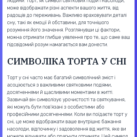
людини. Торт, як символ святкових подій і насолоди,
може відображати різні аспекти вашого життя, від
радощів до переживань. Важливо враховувати деталі
сну, такі як емоції й обставини, для точнішого
розуміння його значення. Розглянувши ці фактори,
можна отримати глибше уявлення про те, що саме ваш
підсвідомий розум намагається вам донести.
СИМВОЛІКА ТОРТА У СНІ
Торт у сні часто має багатий символічний зміст і
асоціюється з важливими святковими подіями,
досягненнями й щасливими моментами в житті.
Зазвичай він символізує урочистості та святкування,
які можуть бути пов’язані з особистими або
професійними досягненнями. Коли ви поїдаєте торт у
сні, це може відображати ваше внутрішнє бажання
насолоди, відпочинку і задоволення від життя, яке ви
можете відчувати або прагнути отримати. Цей символ