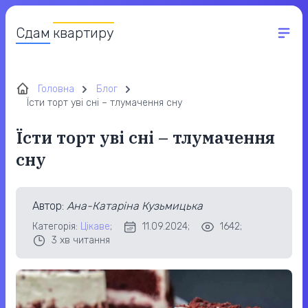
Сдам
квартиру
Головна
Блог
Їсти торт уві сні – тлумачення сну
Їсти торт уві сні – тлумачення
сну
Автор
:
Ана-Катаріна Кузьмицька
Категорія:
Цікаве
;
11.09.2024;
1642;
3
хв читання