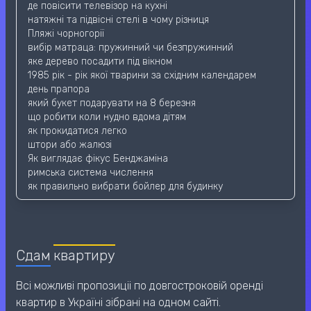
де повісити телевізор на кухні
натяжні та підвісні стелі в чому різниця
Пляжі чорногорії
вибір матраца: пружинний чи безпружинний
яке дерево посадити під вікном
1985 рік - рік якої тварини за східним календарем
день прапора
який букет подарувати на 8 березня
що робити коли нудно вдома дітям
як прокидатися легко
штори або жалюзі
Як виглядає фікус Бенджаміна
римська система числення
як правильно вибрати бойлер для будинку
Сдам
квартиру
Всі можливі пропозиціі по довгостроковій оренді
квартир в Україні зібрані на одном сайті.