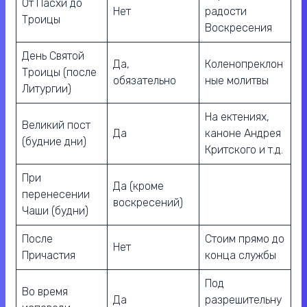
От Пасхи до
Нет
радости
Троицы
Воскресения
День Святой
Да,
Коленопреклон
Троицы (после
обязательно
ные молитвы
Литургии)
На ектениях,
Великий пост
Да
каноне Андрея
(будние дни)
Критского и т.д.
При
Да (кроме
перенесении
воскресений)
Чаши (будни)
После
Стоим прямо до
Нет
Причастия
конца службы
Под
Во время
Да
разрешительну