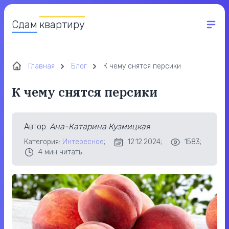
Сдам
квартиру
Главная
Блог
К чему снятся персики
К чему снятся персики
Автор
:
Ана-Катарина Кузмицкая
Категория:
Интересное
;
12.12.2024;
1583;
4
мин читать