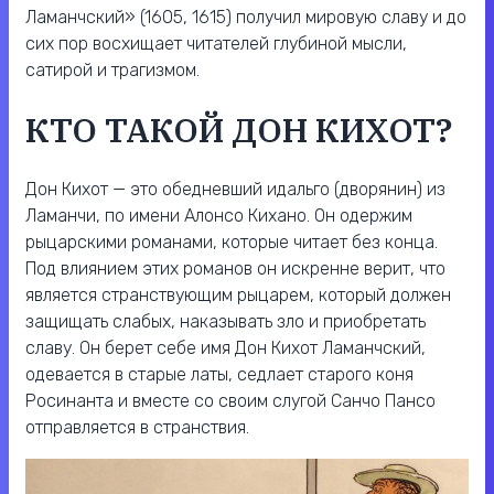
Ламанчский» (1605, 1615) получил мировую славу и до
сих пор восхищает читателей глубиной мысли,
сатирой и трагизмом.
КТО ТАКОЙ ДОН КИХОТ?
Дон Кихот — это обедневший идальго (дворянин) из
Ламанчи, по имени Алонсо Кихано. Он одержим
рыцарскими романами, которые читает без конца.
Под влиянием этих романов он искренне верит, что
является странствующим рыцарем, который должен
защищать слабых, наказывать зло и приобретать
славу. Он берет себе имя Дон Кихот Ламанчский,
одевается в старые латы, седлает старого коня
Росинанта и вместе со своим слугой Санчо Пансо
отправляется в странствия.