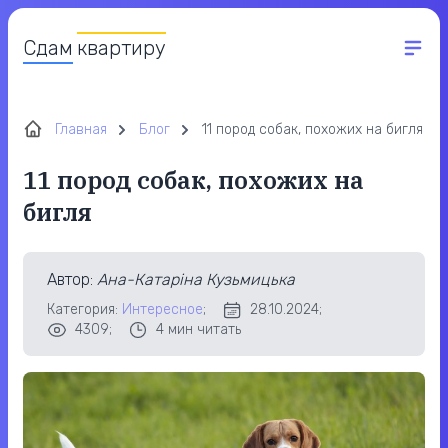
Сдам
квартиру
Главная
Блог
11 пород собак, похожих на бигля
11 пород собак, похожих на
бигля
Автор
:
Ана-Катаріна Кузьмицька
Категория:
Интересное
;
28.10.2024;
4309;
4
мин читать