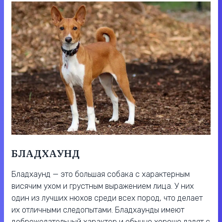
БЛАДХАУНД
Бладхаунд — это большая собака с характерным
висячим ухом и грустным выражением лица. У них
один из лучших нюхов среди всех пород, что делает
их отличными следопытами. Бладхаунды имеют
доброжелательный характер и обычно хорошо ладят с