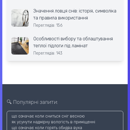
Значення ловця снів: історія, символіка
та правила використання
Переглядів: 156
Особливості вибору та облаштування
теплої підлоги під ламінат
Переглядів: 143
🔍 Популярні запити:
що означає коли сниться сніг весною
як усунути надмірну вологість в приміщенні
що означає коли горять обидва вуха