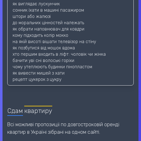
як виглядає лускунчик
сонник їхати в машині пасажиром
штори або жалюзі
до моральних цінностей належать
як обрати наповнювач для ковдри
кому підходить колір мокко
на якій висоті вішати телевізор на стіну
як позбутися від мошок вдома
хто першим входить в ліфт: чоловік чи жінка
бачити уві сні волоські горіхи
чому утеплюють будинки пінопластом
як вивести мишей з хати
рецепт цукерок з цукру
Сдам
квартиру
Всі можливі пропозиціі по довгостроковій оренді
квартир в Україні зібрані на одном сайті.