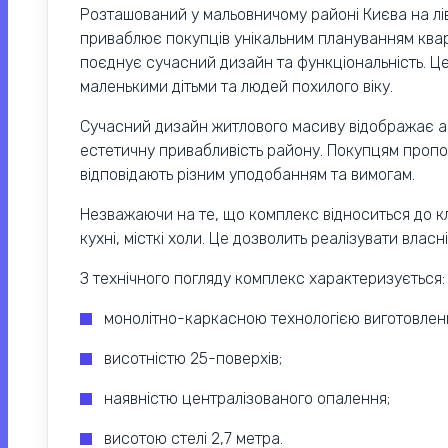
Розташований у мальовничому районі Києва на лі
приваблює покупців унікальним плануванням ква
поєднує сучасний дизайн та функціональність. Ц
маленькими дітьми та людей похилого віку.
Сучасний дизайн житлового масиву відображає арх
естетичну привабливість району. Покупцям проп
відповідають різним уподобанням та вимогам.
Незважаючи на те, що комплекс відноситься до кл
кухні, місткі холи. Це дозволить реалізувати влас
З технічного погляду комплекс характеризується:
монолітно-каркасною технологією виготовлен
висотністю 25-поверхів;
наявністю централізованого опалення;
висотою стелі 2,7 метра.