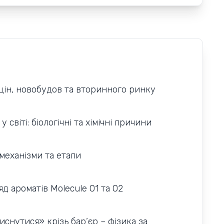
 цін, новобудов та вторинного ринку
світі: біологічні та хімічні причини
 механізми та етапи
д ароматів Molecule 01 та 02
снутися» крізь бар’єр – фізика за