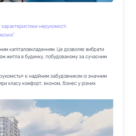
та характеристики нерухомості
льська”
ним капіталовкладенням. Це дозволяє вибрати
ом житла в будинку, побудованому за сучасним
ухомість» є надійним забудовником із значним
ри класу комфорт, економ, бізнес у різних