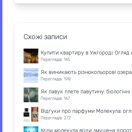
Схожі записи
Купити квартиру в Ужгороді: Огляд
Переглядів: 145
Як виникають різнокольорові озера у 
Переглядів: 198
Як павук плете павутину: біологічні
Переглядів: 167
Відгуки про парфуми Молекула: огля
Переглядів: 272
Коли молекула води змушена «проти