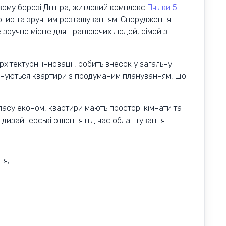
вому березі Дніпра, житловий комплекс
Пчілки 5
ртир та зручним розташуванням. Спорудження
е зручне місце для працюючих людей, сімей з
ітектурні інновації, робить внесок у загальну
онуються квартири з продуманим плануванням, що
асу економ, квартири мають просторі кімнати та
ні дизайнерські рішення під час облаштування.
ня;