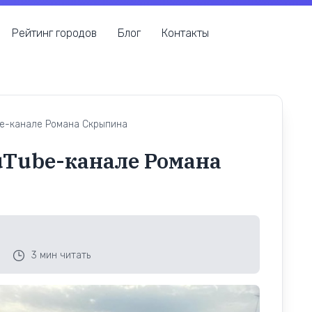
Рейтинг городов
Блог
Контакты
be-канале Романа Скрыпина
uTube-канале Романа
;
3
мин читать