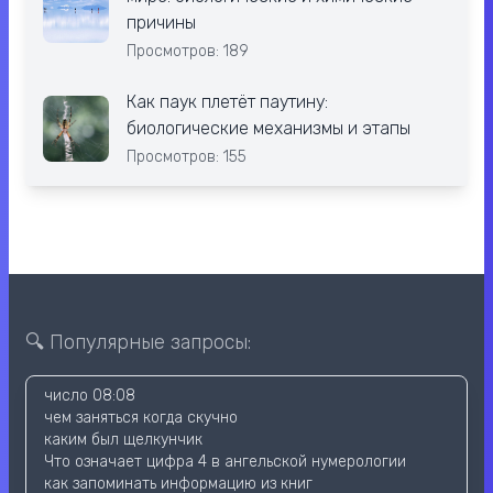
причины
Просмотров: 189
Как паук плетёт паутину:
биологические механизмы и этапы
Просмотров: 155
🔍 Популярные запросы:
число 08:08
чем заняться когда скучно
каким был щелкунчик
Что означает цифра 4 в ангельской нумерологии
как запоминать информацию из книг