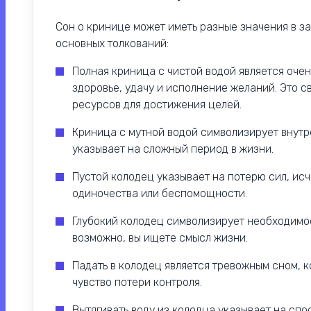
Сон о кринице может иметь разные значения в за
основных толкований:
Полная криница с чистой водой является оче
здоровье, удачу и исполнение желаний. Это с
ресурсов для достижения целей.
Криница с мутной водой символизирует внутр
указывает на сложный период в жизни.
Пустой колодец указывает на потерю сил, ис
одиночества или беспомощности.
Глубокий колодец символизирует необходимост
возможно, вы ищете смысл жизни.
Падать в колодец является тревожным сном, к
чувство потери контроля.
Вытягивать воду из колодца указывает на спо