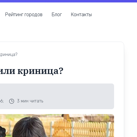
Рейтинг городов
Блог
Контакты
криница?
 или криница?
6;
3
мин читать