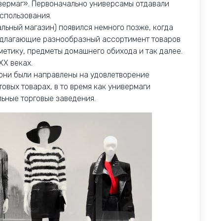
вермаг». Первоначально универсамы отдавали
спользования.
льный магазин) появился немного позже, когда
редлагающие разнообразный ассортимент товаров
сметику, предметы домашнего обихода и так далее.
XX веках.
 они были направлены на удовлетворение
овых товарах, в то время как универмаги
ьные торговые заведения.