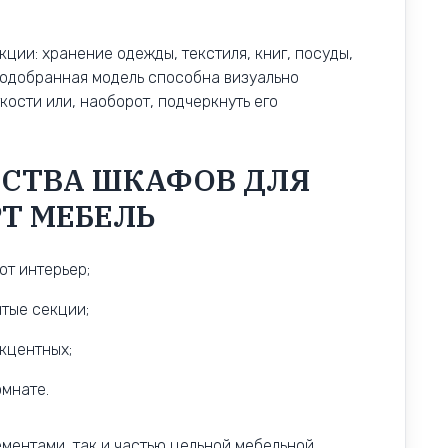
ции: хранение одежды, текстиля, книг, посуды,
подобранная модель способна визуально
кости или, наоборот, подчеркнуть его
СТВА ШКАФОВ ДЛЯ
Т МЕБЕЛЬ
т интерьер;
тые секции;
кцентных;
омнате.
ементами, так и частью цельной мебельной