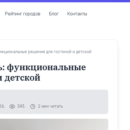
Рейтинг городов
Блог
Контакты
кциональные решения для гостиной и детской
ь: функциональные
и детской
26;
343;
2
мин читать