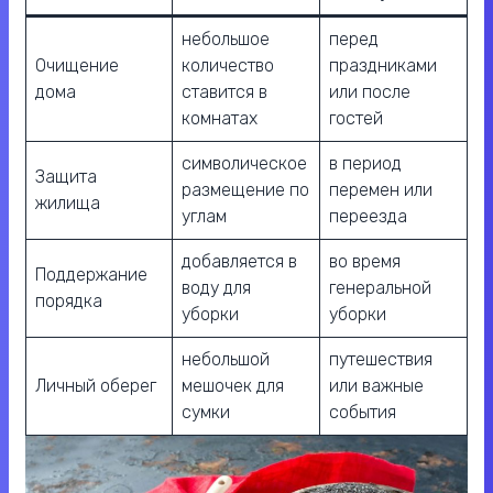
небольшое
перед
Очищение
количество
праздниками
дома
ставится в
или после
комнатах
гостей
символическое
в период
Защита
размещение по
перемен или
жилища
углам
переезда
добавляется в
во время
Поддержание
воду для
генеральной
порядка
уборки
уборки
небольшой
путешествия
Личный оберег
мешочек для
или важные
сумки
события