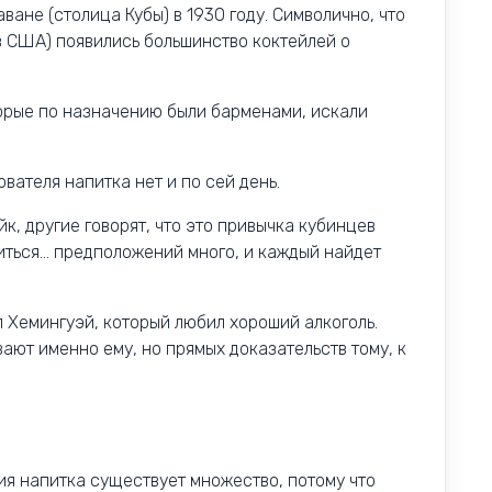
ване (столица Кубы) в 1930 году. Символично, что
в США) появились большинство коктейлей о
орые по назначению были барменами, искали
вателя напитка нет и по сей день.
йк, другие говорят, что это привычка кубинцев
житься… предположений много, и каждый найдет
 Хемингуэй, который любил хороший алкоголь.
ают именно ему, но прямых доказательств тому, к
ия напитка существует множество, потому что