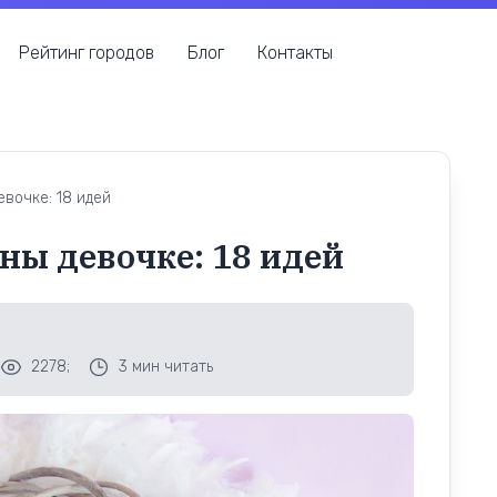
Рейтинг городов
Блог
Контакты
евочке: 18 идей
ны девочке: 18 идей
2278;
3
мин читать