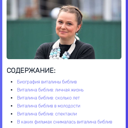
СОДЕРЖАНИЕ:
биография виталины библив
виталина библив: личная жизнь
виталина библив: сколько лет
виталина библив в молодости
виталина библив: спектакли
в каких фильмах снималась виталина библив