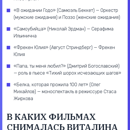
«В ожидании Годо» (Самюэль Беккет) — Оркестр
(мужские ожидания) и Поззо (женские ожидания)
«Самоубийца» (Николай Эрдман) — Серафима
Ильинична
«Фрекен Юлия» (Август Стриндберг) — Фрекен
Юлия
«Папа, ты меня любил?» (Дмитрий Богославский)
— роль в пьесе «Тихий шорох исчезающих шагов»
«Белка, которая прожила 100 лет» (Олег
Михайлов) — моноспектакль в режиссуре Стаса
Жиркова
В КАКИХ ФИЛЬМАХ
СНИМАЛАСЬ ВИТАЛИНА