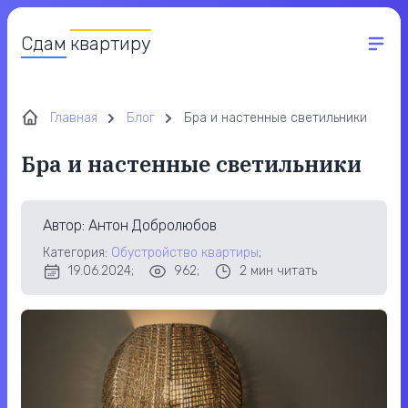
Сдам
квартиру
Главная
Блог
Бра и настенные светильники
Бра и настенные светильники
Автор
: Антон Добролюбов
Категория:
Обустройство квартиры
;
19.06.2024;
962;
2
мин читать