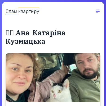
Сдам
квартиру
✍🏻
Ана-Катаріна
Кузмицька