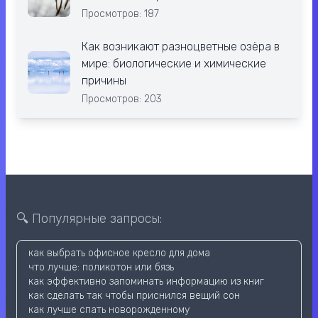
Просмотров: 187
Как возникают разноцветные озёра в
мире: биологические и химические
причины
Просмотров: 203
🔍 Популярные запросы:
как выбрать офисное кресло для дома
что лучше: поликотон или бязь
как эффективно запоминать информацию из книг
как сделать так чтобы приснился вещий сон
как лучше спать новорожденному